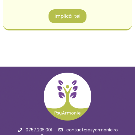
Implică-te!
0757.205.001
contact@psyarmonie.ro