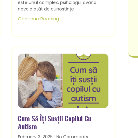
este unul complex, psihologul având
nevoie atât de cunoștințe
Continue Reading
Cum Să Îți Susții Copilul Cu
Autism
February 3, 2025
No Comments