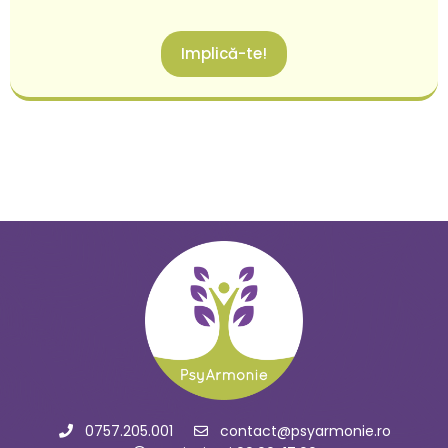
Implică-te!
0757.205.001
contact@psyarmonie.ro