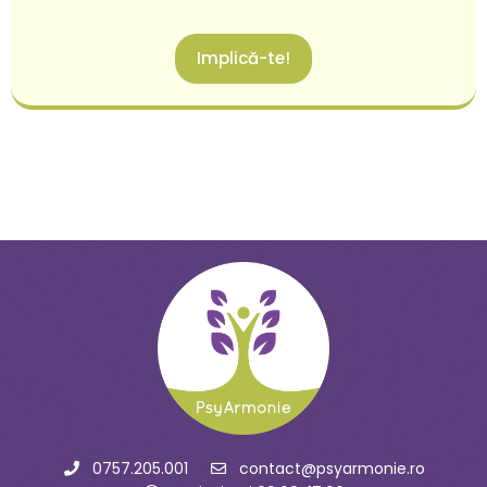
Implică-te!
0757.205.001
contact@psyarmonie.ro