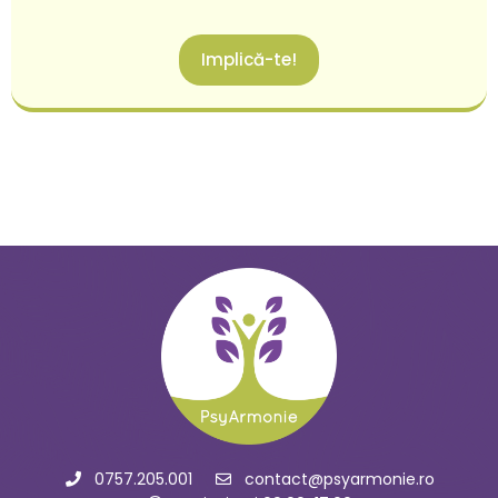
Implică-te!
0757.205.001
contact@psyarmonie.ro